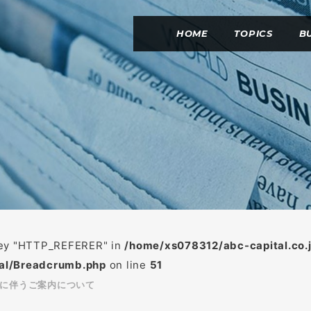
HOME
TOPICS
B
 key "HTTP_REFERER" in
/home/xs078312/abc-capital.co.
al/Breadcrumb.php
on line
51
に伴うご案内について