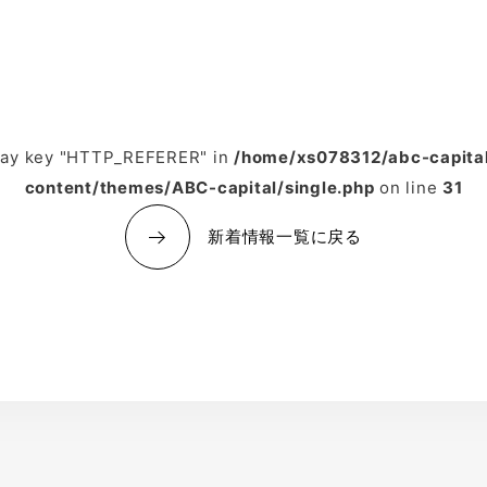
rray key "HTTP_REFERER" in
/home/xs078312/abc-capital
content/themes/ABC-capital/single.php
on line
31
新着情報一覧に戻る