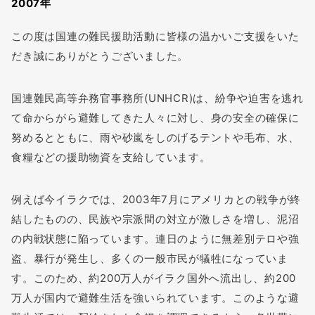
2007年
この度は国連の難民援助活動に皆様の温かいご支援をいた
だき誠にありがとうございました。
国連難民高等弁務官事務所(UNHCR)は、紛争や迫害を逃れ
て命からがら避難してきた人々に対し、身の安全の確保に
努めるとともに、雨や砂嵐をしのげるテントや毛布、水、
食糧などの援助物資を支給しています。
例えば今イラクでは、2003年7月にアメリカとの戦争が終
結したものの、民族や宗派間の対立が激しさを増し、泥沼
の内戦状態に陥っています。連日のように無差別テロや強
盗、暴行が発生し、多くの一般市民が犠牲になっていま
す。このため、約200万人がイラク国外へ流出し、約200
万人が国内で避難生活を強いられています。このような避