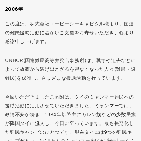
2006年
この度は、株式会社エービーシーキャピタル様より、国連
の難民援助活動に温かいご支援をお寄せいただき、心より
感謝申し上げます。
UNHCR(国連難民高等弁務官事務所)は、戦争や迫害などに
よって故郷から逃げ出さざるを得なくなった人々(難民・避
難民)を保護し、さまざまな援助活動を行っています。
今回いただきましたご寄附は、タイのミャンマー難民への
援助活動に活用させていただきました。ミャンマーでは、
政情不安が続き、1984年以降主にカレン族などの少数民族
が隣国タイに流入し、今日に至っています。最も長期化し
た難民キャンプのひとつです。現在タイには9つの難民キ
ャンプがあり、約14万人のミャンマー難民が避難生活を送