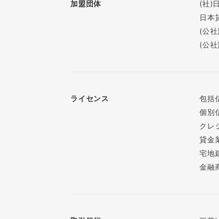
加盟団体
(社
日本
(公
(公
ライセンス
包括
個別
クレ
貸金業
宅地建
金融