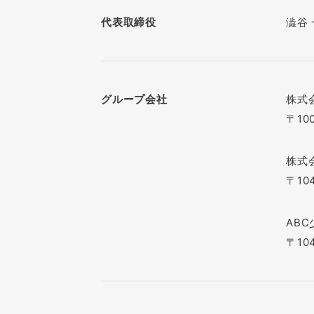
代表取締役
澁谷
グループ会社
株式会
〒1
株式
〒10
AB
〒10