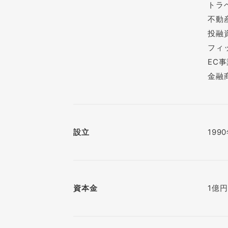
トラ
不動
投融
フィ
EC事
金融
設立
199
資本金
1億円