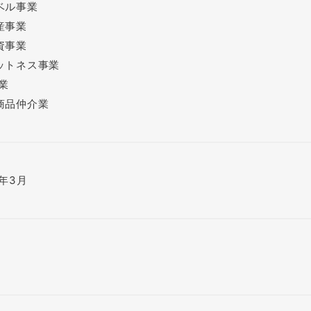
ベル事業
産事業
資事業
ットネス事業
業
商品仲介業
0年3月