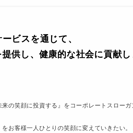
サ
ー
ビ
ス
を
通
じ
て
、
を
提
供
し
、
健
康
的
な
社
会
に
貢
献
し
未来の笑顔に投資する』をコーポレートスローガ
」をお客様一人ひとりの笑顔に変えていきたい。