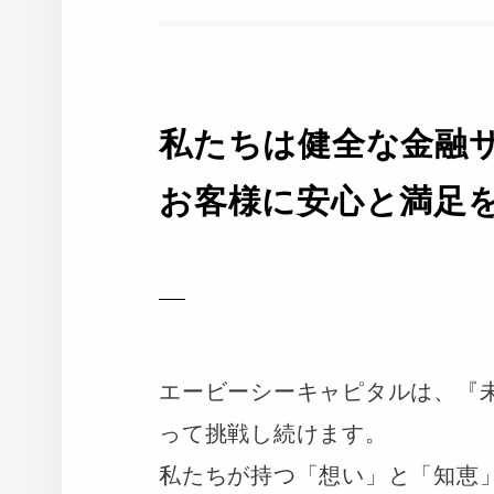
私
た
ち
は
健
全
な
金
融
お
客
様
に
安
心
と
満
足
エービーシーキャピタルは、『
って挑戦し続けます。
私たちが持つ「想い」と「知恵